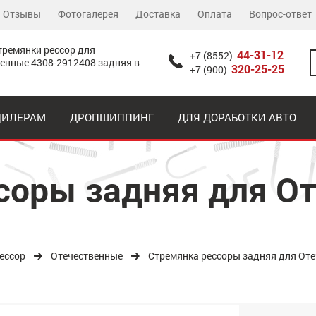
Отзывы
Фотогалерея
Доставка
Оплата
Вопрос-ответ
тремянки рессор для
44-31-12
+7 (8552)
енные 4308-2912408 задняя в
320-25-25
+7 (900)
ДИЛЕРАМ
ДРОПШИППИНГ
ДЛЯ ДОРАБОТКИ АВТО
соры задняя для О
ессор
Отечественные
Стремянка рессоры задняя для Оте