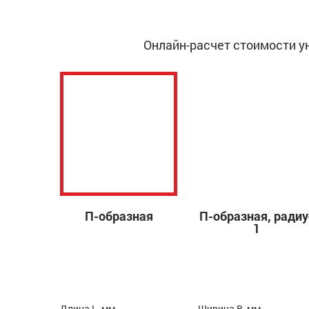
Онлайн-расчет стоимости у
П-образная
П-образная, радиу
1
Длина L, мм
Ширина B, мм