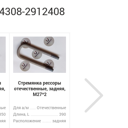
 4308-2912408
ы
Стремянка рессоры
Стремянка рессоры
яя,
отечественные, задняя,
отечественные, задняя,
M27*2
M30*2
ные
Для а/м
Отечественные
Для а/м
Отечественные
350
Длина, L
390
Длина, L
455
няя
Расположение
задняя
Расположение
задняя