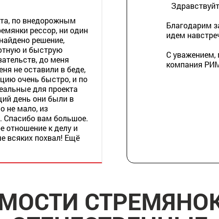
Здравствуйте
кта, по внедорожным
Благодарим з
емянки рессор, ни один
идем навстре
 найдено решение,
отную и быструю
С уважением,
зательств, до меня
компания РИ
еня не оставили в беде,
ацию очень быстро, и по
еальные для проекта
щий день они были в
о не мало, из
 Спасибо вам большое.
е отношение к делу и
е всяких похвал! Ещё
ИМОСТИ СТРЕМЯНОК