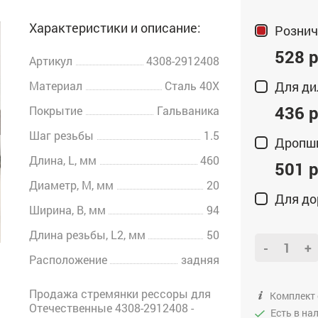
Характеристики и описание:
Рознич
528 р
Артикул
4308-2912408
Материал
Сталь 40Х
Для ди
436 р
Покрытие
Гальваника
Шаг резьбы
1.5
Дропш
Длина, L, мм
460
501 р
Диаметр, M, мм
20
Для до
Ширина, B, мм
94
Длина резьбы, L2, мм
50
-
+
Расположение
задняя
Продажа стремянки рессоры для
Комплект 
Отечественные 4308-2912408 -
Есть в на