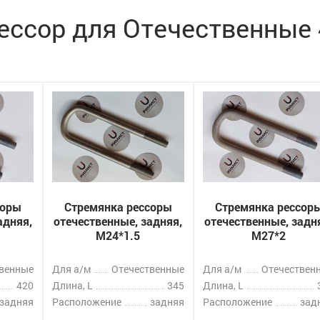
ессор для Отечественные
соры
Стремянка рессоры
Стремянка рессор
адняя,
отечественные, задняя,
отечественные, задн
M24*1.5
M27*2
твенные
Для а/м
Отечественные
Для а/м
Отечествен
420
Длина, L
345
Длина, L
задняя
Расположение
задняя
Расположение
зад