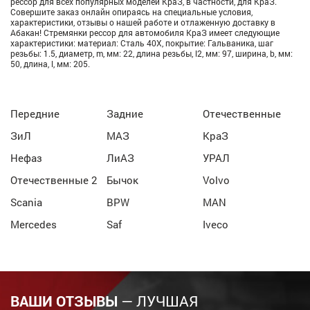
рессор для всех популярных моделей КраЗ, в частности, для КраЗ.
Совершите заказ онлайн опираясь на специальные условия,
характеристики, отзывы о нашей работе и отлаженную доставку в
Абакан! Стремянки рессор для автомобиля КраЗ имеет следующие
характеристики: материал: Сталь 40Х, покрытие: Гальваника, шаг
резьбы: 1.5, диаметр, m, мм: 22, длина резьбы, l2, мм: 97, ширина, b, мм:
50, длина, l, мм: 205.
Передние
Задние
Отечественные
ЗиЛ
МАЗ
КраЗ
Нефаз
ЛиАЗ
УРАЛ
Отечественные 2
Бычок
Volvo
Scania
BPW
MAN
Mercedes
Saf
Iveco
ВАШИ ОТЗЫВЫ
— ЛУЧШАЯ