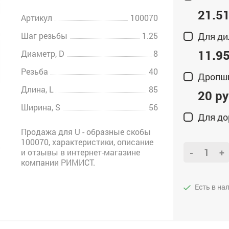
21.51
Артикул
100070
Шаг резьбы
1.25
Для ди
11.95
Диаметр, D
8
Резьба
40
Дропш
Длина, L
85
20 ру
Ширина, S
56
Для до
Продажа для U - образные скобы
100070, характеристики, описание
-
+
и отзывы в интернет-магазине
компании РИМИСТ.
Есть в на