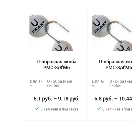
U-образная скоба
U-образная ск
РМС-3/8'М6
РМС-3/4'М6
Для а/
U - образные
Для а/
U - образны
м
скобы
м
скобы
5.1 руб. – 9.18 руб.
5.8 руб. – 10.44
В наличии и под заказ
В наличии и под 
-
+
-
+
Заказать
За