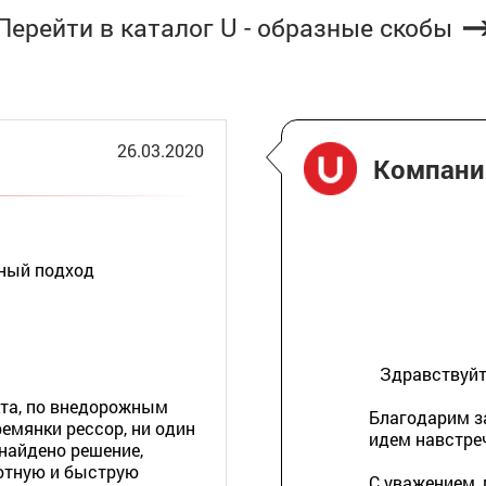
Перейти в каталог U - образные скобы
26.03.2020
Компан
ьный подход
Здравствуйте
кта, по внедорожным
Благодарим з
емянки рессор, ни один
идем навстре
 найдено решение,
отную и быструю
С уважением,