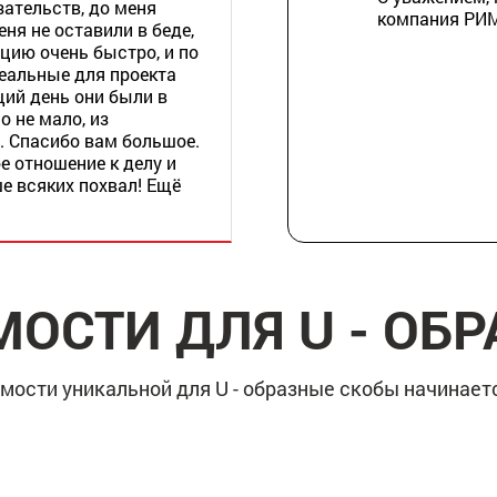
зательств, до меня
компания РИ
еня не оставили в беде,
ацию очень быстро, и по
еальные для проекта
щий день они были в
о не мало, из
 Спасибо вам большое.
е отношение к делу и
е всяких похвал! Ещё
МОСТИ ДЛЯ U - ОБ
мости уникальной для U - образные скобы начинаетс