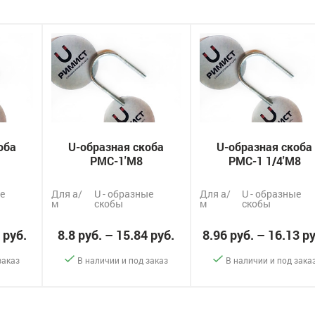
оба
U-образная скоба
U-образная скоба
РМС-1'М8
РМС-1 1/4'М8
е
Для а/
U - образные
Для а/
U - образные
м
скобы
м
скобы
 руб.
8.8 руб. – 15.84 руб.
8.96 руб. – 16.13 р
заказ
В наличии и под заказ
В наличии и под зака
-
+
-
+
казать
Заказать
Заказ