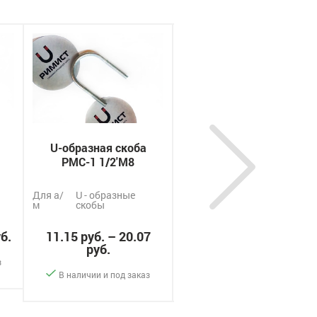
U-образная скоба
U-образная скоба
РМС-1 1/2'М8
РМС-1 3/4'М8
Для а/
U - образные
Для а/
U - образные
м
скобы
м
скобы
уб.
11.15 руб. – 20.07
11.95 руб. – 21.51
руб.
руб.
з
В наличии и под заказ
В наличии и под заказ
ать
-
+
-
+
Заказать
Заказать