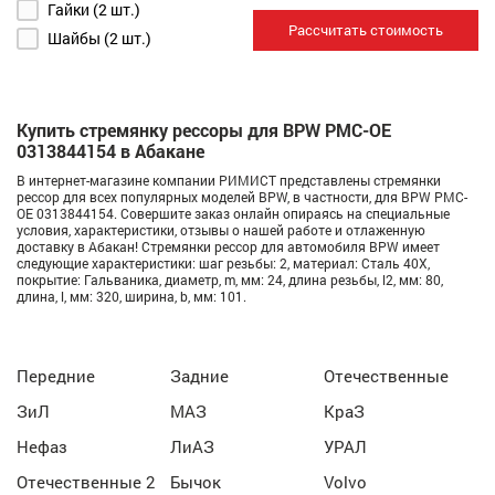
Гайки (2 шт.)
Рассчитать стоимость
Шайбы (2 шт.)
Купить стремянку рессоры для BPW РМС-OE
0313844154 в Абакане
В интернет-магазине компании РИМИСТ представлены стремянки
рессор для всех популярных моделей BPW, в частности, для BPW РМС-
OE 0313844154. Совершите заказ онлайн опираясь на специальные
условия, характеристики, отзывы о нашей работе и отлаженную
доставку в Абакан! Стремянки рессор для автомобиля BPW имеет
следующие характеристики: шаг резьбы: 2, материал: Сталь 40Х,
покрытие: Гальваника, диаметр, m, мм: 24, длина резьбы, l2, мм: 80,
длина, l, мм: 320, ширина, b, мм: 101.
Передние
Задние
Отечественные
ЗиЛ
МАЗ
КраЗ
Нефаз
ЛиАЗ
УРАЛ
Отечественные 2
Бычок
Volvo