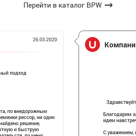
Перейти в каталог BPW
26.03.2020
Компан
ьный подход
Здравствуйте
кта, по внедорожным
Благодарим з
емянки рессор, ни один
идем навстре
 найдено решение,
отную и быструю
С уважением,
зательств, до меня