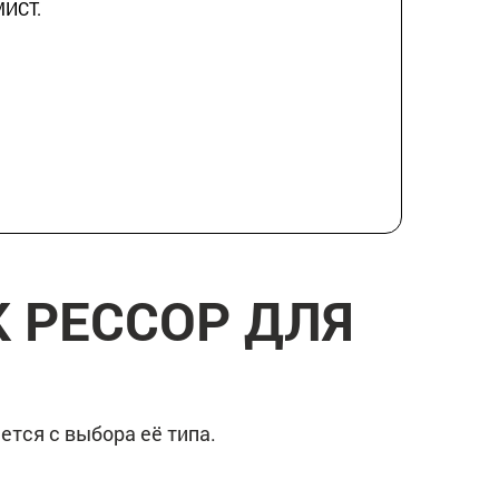
МИСТ.
 РЕССОР ДЛЯ
тся с выбора её типа.