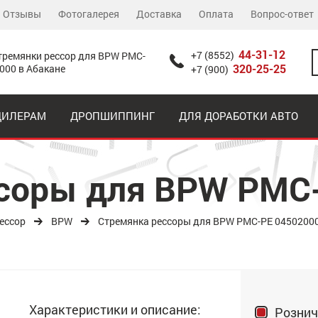
Отзывы
Фотогалерея
Доставка
Оплата
Вопрос-ответ
44-31-12
+7 (8552)
тремянки рессор для BPW РМС-
320-25-25
000 в Абакане
+7 (900)
ДИЛЕРАМ
ДРОПШИППИНГ
ДЛЯ ДОРАБОТКИ АВТО
соры для BPW РМС
ессор
BPW
Стремянка рессоры для BPW РМС-PE 04502000
Характеристики и описание:
Рознич