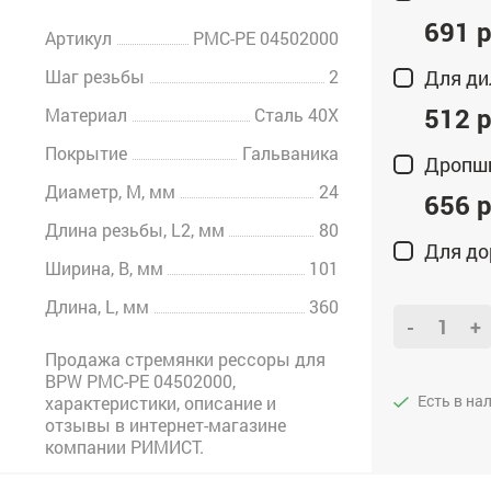
691 р
Артикул
РМС-PE 04502000
Шаг резьбы
2
Для ди
512 р
Материал
Сталь 40Х
Покрытие
Гальваника
Дропш
Диаметр, M, мм
24
656 р
Длина резьбы, L2, мм
80
Для до
Ширина, B, мм
101
Длина, L, мм
360
-
+
Продажа стремянки рессоры для
BPW РМС-PE 04502000,
Есть в на
характеристики, описание и
отзывы в интернет-магазине
компании РИМИСТ.