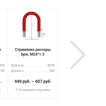
ы
Стремянка рессоры
Стремянка рессоры
bpw, M24*1.5
bpw, M24*2
BPW
Для а/м
BPW
Для а/м
BPW
180
Длина, L
280
Длина, L
320
.
449 руб. – 607 руб.
480 руб. – 649 руб.
з
В наличии и под заказ
В наличии и под заказ
-
+
-
+
ать
Заказать
Заказать