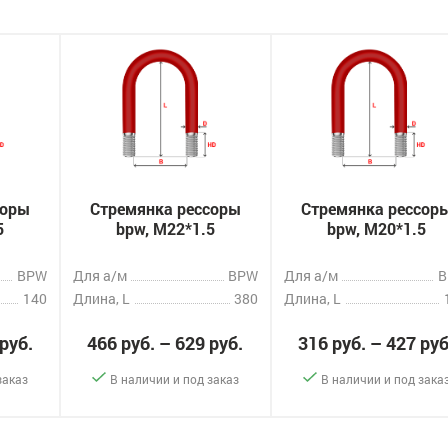
соры
Стремянка рессоры
Стремянка рессор
5
bpw, M22*1.5
bpw, M20*1.5
BPW
Для а/м
BPW
Для а/м
140
Длина, L
380
Длина, L
 руб.
466 руб. – 629 руб.
316 руб. – 427 руб
заказ
В наличии и под заказ
В наличии и под зака
-
+
-
+
казать
Заказать
Заказ