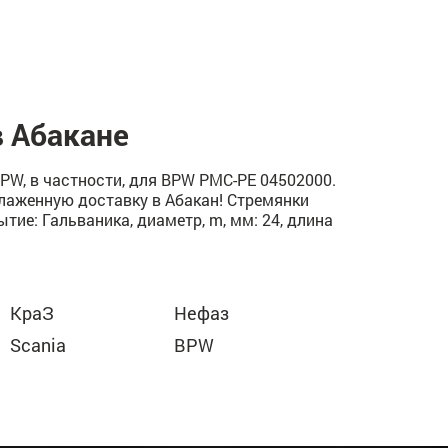
 Абакане
W, в частности, для BPW РМС-PE 04502000.
тлаженную доставку в Абакан! Стремянки
тие: Гальваника, диаметр, m, мм: 24, длина
КраЗ
Нефаз
Scania
BPW