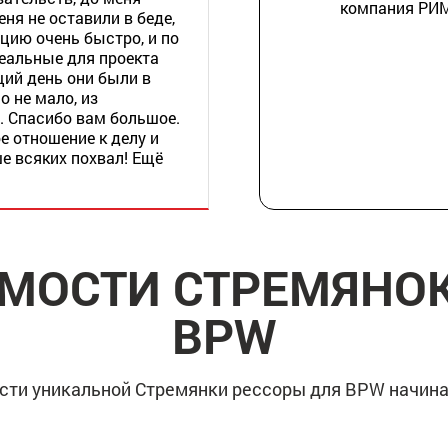
компания РИ
еня не оставили в беде,
ацию очень быстро, и по
еальные для проекта
щий день они были в
о не мало, из
 Спасибо вам большое.
е отношение к делу и
е всяких похвал! Ещё
ИМОСТИ СТРЕМЯНОК
BPW
сти уникальной Стремянки рессоры для BPW начинае