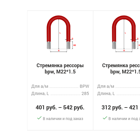
Стремянка рессоры
Стремянка рес
bpw, M22*1.5
bpw, M22*1.
Для а/м
BPW
Для а/м
Длина, L
285
Длина, L
401 руб. – 542 руб.
312 руб. – 421
В наличии и под заказ
В наличии и под 
-
+
-
+
Заказать
За